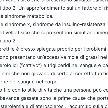
i tipo 2. Un approfondimento sul un fattore di ri
 la sindrome metabolica.
e sindrome x, sindrome da insulino-resistenza
a livello fisico che si presentano simultaneame
 tipo 2.
erettile è presto spiegata proprio per i problem
frono presentano un’eccessiva mole di grassi nel
erolo Idl (“cattivo”) e trigliceridi nel sangue e
oblemi che non giovano di certo al corretto fun
zione del sangue nel corpo.
 filo con lo stile di vita che una persona può c
 e bevande gassate sono le prime cause che port
esterolemia e di aterosclerosi, l’accumulo sulla p