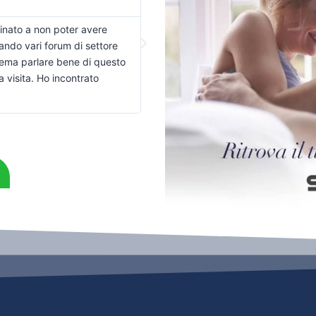
Roma
 avevano fatto perdere la voglia
- Viaggio spesso all’estero e a
che quando ho iniziato il
problemi di erezione. Quando 
 anche se l’andrologo del
Italia ho voluto subito provarle
lta sicurezza e serenità che
tato.