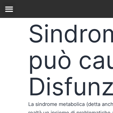
Sindro
può cau
Disfunz
La sindrome metabolica (detta anch
realtà un insieme di problematiche 