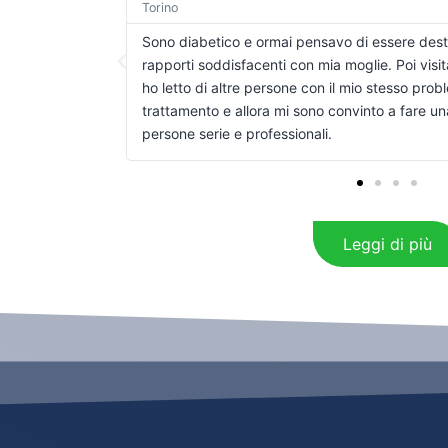
Bologna
on poter avere
La paura di sprecare altro tempo e soldi mi
 forum di settore
di risolvere il mio problema. Non nascondo 
lare bene di questo
trattamento ero ancora un po’ preoccupato
Ho incontrato
centro SolvED mi aveva prospettato con mo
avrei avuto dei miglioramenti, come poi è s
Leggi di più