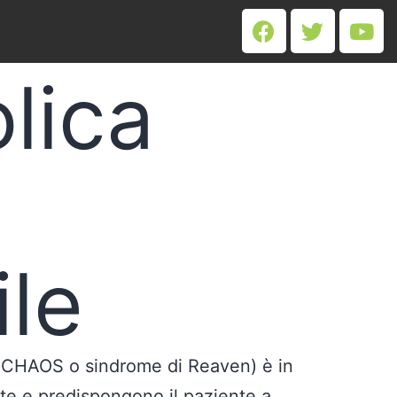
lica
ile
, CHAOS o sindrome di Reaven) è in
nte e predispongono il paziente a