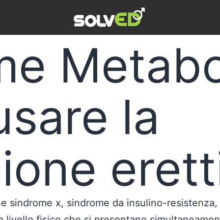
me Metabo
sare la
ione erett
e sindrome x, sindrome da insulino-resistenza
a livello fisico che si presentano simultaneame