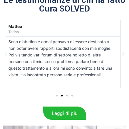
Cura SOLVED
Massimo
Bologna
La paura di sprecare altro tempo e soldi mi avevano
fatto perdere la voglia di risolvere il mio problema. Non
nascondo che quando ho iniziato il trattamento ero
ancora un po’ preoccupato anche se l’andrologo del
centro SolvED mi aveva prospettato con molta sicurezza
e serenità che avrei avuto dei miglioramenti, come poi è
stato.
Leggi di più